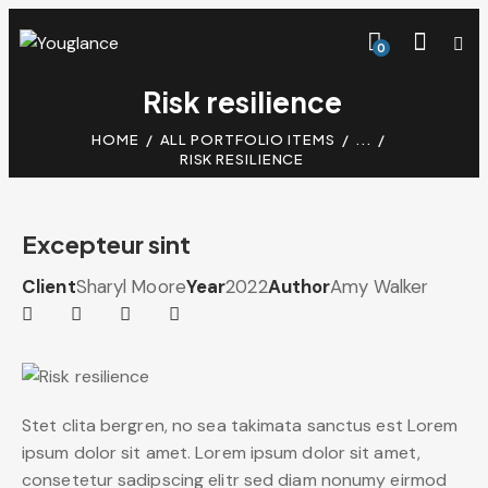
0
Risk resilience
HOME
ALL PORTFOLIO ITEMS
...
RISK RESILIENCE
Excepteur sint
Client
Sharyl Moore
Year
2022
Author
Amy Walker
Stet clita bergren, no sea takimata sanctus est Lorem
ipsum dolor sit amet. Lorem ipsum dolor sit amet,
consetetur sadipscing elitr sed diam nonumy eirmod