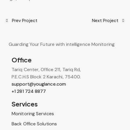
Prev Project
Next Project
Guarding Your Future with intelligence Monitoring
Office
Tariq Center, Office 211, Tariq Rd,
P.E.C.H.S Block 2 Karachi, 75400.
support@youglance.com
+1 281 724 8877
Services
Monitoring Services
Back Office Solutions