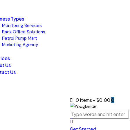
iness Types
Monitoring Services
Back Office Solutions
Petrol Pump Mart
Marketing Agency
vices
ut Us
tact Us
0 items
-
$0.00
0
Get Started