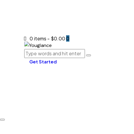
0 items
-
$0.00
0
Get Started