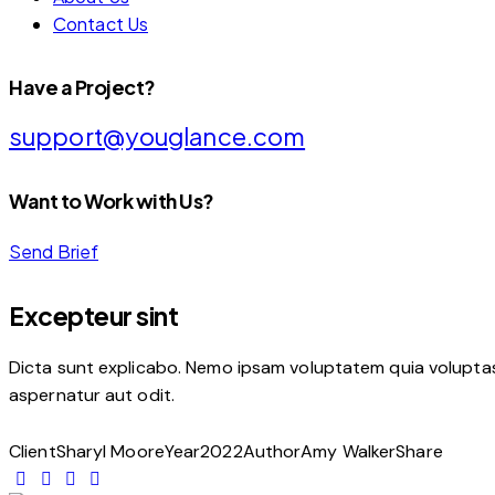
Contact Us
Have a Project?
support@youglance.com
Want to Work with Us?
Send Brief
Excepteur sint
Dicta sunt explicabo. Nemo ipsam voluptatem quia voluptas 
aspernatur aut odit.
Client
Sharyl Moore
Year
2022
Author
Amy Walker
Share